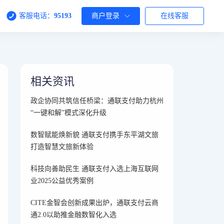
客服电话：
95193
商户登录
在线客服
相关资讯
政企协同共筑信任桥梁：通联支付助力杭州
“一键和解”模式深化升级
数智赋能焕新貌 通联支付携手东平湖文旅
打造智慧文旅新体验
科技向善助民生 通联支付入选上海互联网
业2025公益优秀案例
CITE金智会创新成果出炉，通联支付云商
通2.0以助推金融数智化入选