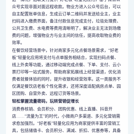
众号实现非面对面远程收款。物业方进入公众号后台，可以
自主配置账单信息，生成云订单二维码并发送给业主，业主
扫码进入缴费界面，备注付款信息完成支付，垃圾处理费、
公共卫生费、水电费等费用清晰明了，解决业主无法到场缴
费的问题，增强物业方与业主间的信任，提高收取物业费的
效率。
在餐饮经营场景中，针对商家多元化点餐场景需求，“好老
板”轻量化应用将支付与点单服务相结合，实现扫码点餐、
线上外卖等功能，通过移动端完成点餐、下单、支付、云小
票打印等一站式服务，帮助商家拓展线上经营渠道，优化消
费者就餐体验的同时，提升收银和经营效率。这一类服务不
仅满足餐饮店老板个性化需求，还将深度适配病房点单、园
区团购、自营外卖、远程订货等场景。
轻松掌握流量密码，玩转营销促增长
消费券核销、会员积分、团购优惠、线上直播、抖音开
店……“流量为王”的时代，小微商户多渠道、多元化营销需
求愈加强烈。“好老板”轻量化应用为商家提供丰富的营销工
具，包括储值卡、会员积分、满减、折扣、优惠券等，具备