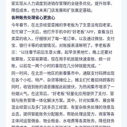
家实现从人力调度到进销存管理的全链条优化，提升效率、
降低成本，也为未来门店发展和扩张奠定基础。
各种账务处理省心更放心
今年春节，在北京经营菜摊的李老板为了生意没有回老家，
在忙碌了
一天
后，他打开手机中的“好老板”APP，查看当日
卖菜的收入，仔细核对了每一笔订单，以及通过微信、支付
宝、银行卡等的收银情况，对账报表清晰明了。李老板表
示：“以往春节前后生意火爆，起早贪黑地忙，晚上还要对
账算账，又容易算错，现在用手机就能快速查账、统一对
账，以前花一两个小时的事现在几分钟就能完成。”
同一时间，在北京一地区的新春集市中，通联支付码牌出现
在各个小吃、特产、杂货等摊位上，摊主们忙着招待顾客的
同时，收钱到账的语音播报此起彼伏，为热闹集市增添了一
份烟火气。在这背后，“好老板”轻量化应用提供了支付、营
销与账务管理一体化解决方案。其中，针对如集市、展会等
混业经营以及多门店多员工经营、有复杂账务处理的场景及
业态，提供智能账务分配服务，帮助处理运营方、商家等各
主体间运营佣金、物业租金、水电费等各类账务，降低财务