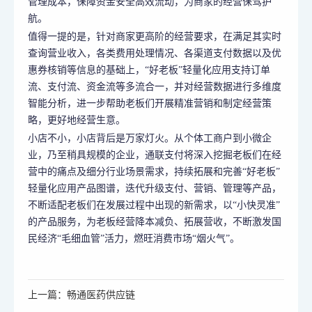
管理成本，保障资金安全高效流动，为商家的经营保驾护
航。
值得一提的是，针对商家更高阶的经营要求，在满足其实时
查询营业收入，各类费用处理情况、各渠道支付数据以及优
惠券核销等信息的基础上，“好老板”轻量化应用支持订单
流、支付流、资金流等多流合一，并对经营数据进行多维度
智能分析，进一步帮助老板们开展精准营销和制定经营策
略，更好地经营生意。
小店不小，小店背后是万家灯火。从个体工商户到小微企
业，乃至稍具规模的企业，通联支付将深入挖掘老板们在经
营中的痛点及细分行业场景需求，持续拓展和完善“好老板”
轻量化应用产品图谱，迭代升级支付、营销、管理等产品，
不断适配老板们在发展过程中出现的新需求，以“小快灵准”
的产品服务，为老板经营降本减负、拓展营收，不断激发国
民经济“毛细血管”活力，燃旺消费市场“烟火气”。
上一篇：畅通医药供应链