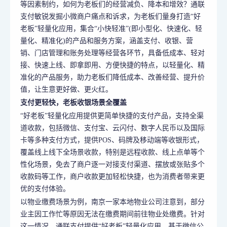
等因素制约，如何为老板们的经营减负、降本和增效？通联
支付敏锐发掘小微商户痛点和诉求，为老板们量身打造“好
老板”轻量化应用，集合“小快轻准”(即小型化、快速化、轻
量化、精准化)的产品和服务方案，涵盖支付、收银、营
销、门店管理和账务处理等经营各环节，具备低成本、轻对
接、快速上线、即拿即用、方便快捷的特点，以轻量化、精
准化的产品服务，助力老板们降低成本、改善经营、提升价
值，让生意更好做、更火红。
支付更轻快，老板收银场景全覆盖
“好老板”轻量化应用提供更简单快捷的支付产品，支持全渠
道收款，包括微信、支付宝、云闪付、数字人民币以及国际
卡等多种支付方式，提供POS、码牌及移动端等收银形式，
覆盖线上线下全场景收款，特别是远程收款、线上点单等个
性化场景，免去了商户逐一对接支付渠道、摆放或张贴多个
收款码等工作，商户收款更加轻松快捷，也为消费者带来更
优的支付体验。
以物业缴费场景为例，南京一家本地物业公司注意到，部分
业主因工作忙等原因无法在缴费期间前往物业处缴费。针对
这一情况，通联支付提供“好老板”轻量化应用，基于微信公