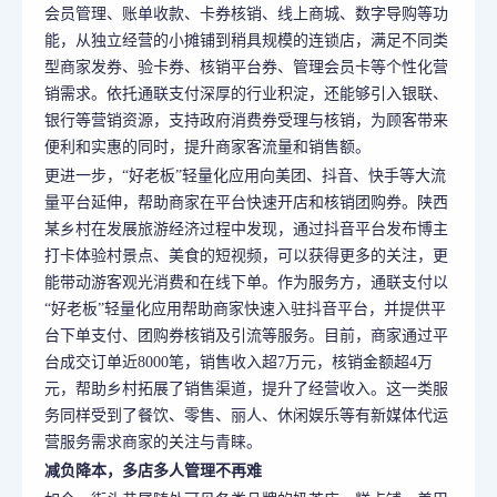
会员管理、账单收款、卡券核销、线上商城、数字导购等功
能，从独立经营的小摊铺到稍具规模的连锁店，满足不同类
型商家发券、验卡券、核销平台券、管理会员卡等个性化营
销需求。依托通联支付深厚的行业积淀，还能够引入银联、
银行等营销资源，支持政府消费券受理与核销，为顾客带来
便利和实惠的同时，提升商家客流量和销售额。
更进一步，“好老板”轻量化应用向美团、抖音、快手等大流
量平台延伸，帮助商家在平台快速开店和核销团购券。陕西
某乡村在发展旅游经济过程中发现，通过抖音平台发布博主
打卡体验村景点、美食的短视频，可以获得更多的关注，更
能带动游客观光消费和在线下单。作为服务方，通联支付以
“好老板”轻量化应用帮助商家快速入驻抖音平台，并提供平
台下单支付、团购券核销及引流等服务。目前，商家通过平
台成交订单近8000笔，销售收入超7万元，核销金额超4万
元，帮助乡村拓展了销售渠道，提升了经营收入。这一类服
务同样受到了餐饮、零售、丽人、休闲娱乐等有新媒体代运
营服务需求商家的关注与青睐。
减负降本，多店多人管理不再难