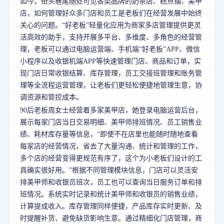
如今，街头巷尾随处可见各类品牌的奶茶店、糕点铺、美甲
店，如何管理好众多门店和员工是老板们在经营发展中始终
关心的问题。“好老板”轻量化应用为商家多店管理提供更灵
活高效的助手，支持开展多平台、多维度、多角色的经营管
理，老板可以通过电脑运营端、手机端“好老板”APP、微信
小程序以及收银机端APP等快速管理门店、商品和订单，实
现门店日常收银结算、库存管理，员工交接班管理和账务管
理等全流程运营管理，让老板们更轻松便捷地管理生意，协
调资源和管控成本。
90后老板周女士经营着多家美甲店，她登录电脑运营后台，
展示每家门店当日交易明细、美甲师排班情况、员工销售业
绩、耗材库存量等信息，“即使不在店里也能随时随地查看
每家店的经营情况，省去了大量沟通、统计和管理的工作，
多个店的经营变得更规范有序了，这个为小老板们设计的工
具确实很好用。”根据不同管理模块信息，门店可以灵活安
排美甲师和收银员班次，员工也可以查询当日服务订单和排
班情况。系统实时记录和统计美甲师和收银员的销售业绩，
计算提成收入。库存管理同样便捷，产品库存实时更新、及
时提醒补货、避免缺货影响生意。通过精细化门店管理，商