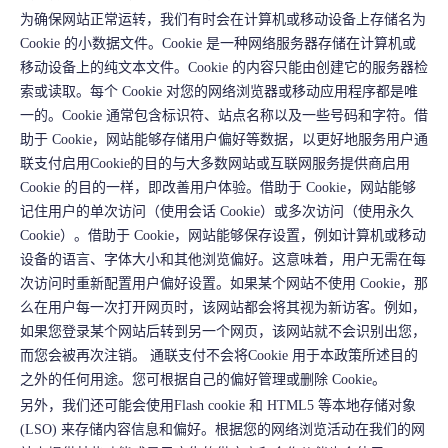
为确保网站正常运转，我们有时会在计算机或移动设备上存储名为
Cookie 的小数据文件。Cookie 是一种网络服务器存储在计算机或
移动设备上的纯文本文件。Cookie 的内容只能由创建它的服务器检
索或读取。每个 Cookie 对您的网络浏览器或移动应用程序都是
唯
一
的。Cookie 通常包含标识符、站点名称以及一些号码和字符。借
助于 Cookie，网站能够存储用户偏好等数据，以更好地服务用户通
联支付启用Cookie的目的与大多数网站或互联网服务提供商启用
Cookie 的目的一样，即改善用户体验。借助于 Cookie，网站能够
记住用户的单次访问（使用会话 Cookie）或多次访问（使用永久
Cookie）。借助于 Cookie，网站能够保存设置，例如计算机或移动
设备的语言、字体大小和其他浏览偏好。这意味着，用户无需在每
次访问时重新配置用户偏好设置。如果某个网站不使用 Cookie，那
么在用户每一次打开网页时，该网站都会将其视为新访客。例如，
如果您登录某个网站后转到另一个网页，该网站就不会识别出您，
而您会被再次注销。 通联支付不会将Cookie 用于本政策所述目的
之外的任何用途。您可根据自己的偏好管理或删除 Cookie。
另外，我们还可能会使用Flash cookie 和 HTML5 等本地存储对象
(LSO) 来存储内容信息和偏好。根据您的网络浏览活动在我们的网