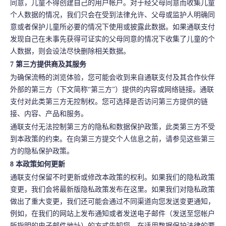
同意，儿童不得创建自己的用户帐户。对于经父母同意而收集儿童
个人数据的情况，我们只会在受到法律允许、父母或监护人明确同
意或者保护儿童所必要的情况下使用或披露此数据。如果通联支付
发现自己在未事先获得可证实的父母同意的情况下收集了儿童的个
人数据，则会设法尽快删除相关数据。
7 第三方提供商及其服务
为确保流畅的浏览体验，您可能会收到来自通联支付及其合作伙伴
外部的第三方（下文简称“第三方”）提供的内容或网络链接。通联
支付对此类第三方无控制权。您可选择是否访问第三方提供的链
接、内容、产品和服务。
通联支付无法控制第三方的隐私和数据保护政策，此类第三方不受
到本政策的约束。在向第三方提交个人信息之前，请参见这些第三
方的隐私保护政策。
8 本政策如何更新
通联支付保留不时更新或修改本政策的权利。如果我们的隐私政策
变更，我们会将
最
新版隐私政策发布在这里。如果我们对隐私政策
做出了重大变更，我们还可能会通过不同渠道向您发送变更通知，
例如，在我们的网站上发布通知或者发送电子邮件（发送至您帐户
所指明的电子邮件地址）的方式告知您。在适用数据保护法律的要