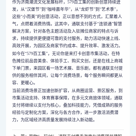
作为济南潮流文化发展标杆，579百工集的创新创意持续迸
发，从“汉堡节”到“咖啡嘉年华”，从“龙虾节”到“艺术季”，
这些“小而美”的创意活动，正以意想不到的方式，汇聚着人
气，点燃着消费热情。这其中，通联支付基于“连锁通”智慧
解决方案，针对各色主题活动及入驻摊位商家的特点与诉
求，持续提供更便捷可靠的支付服务，助力活动快速上线、
高效开展，为园区及商家节约成本、提升效率、激发活力。
如今在“579百工集”，无论你是来打卡创意市集活动，在特
色摊位前品尝美食、体验手工、购买文创，还是在线上商城
下单门票，来园区看一场艺术展、音乐剧，都有通联支付提
供的服务相伴其间，让每个消费场景，每个服务瞬间都更从
容、更暖心。
当前消费场景正加速创新扩容，从商圈运营、景区服务，到
市集活动支持、体育赛事保障，在多元文商旅体领域，通联
支付将继续以支付为核心，叠加科技能力，凭借成熟的服务
经验与定制化方案，深化与各方合作，进一步激活消费潜
力，为区域经济高质量发展持续注入新动能。