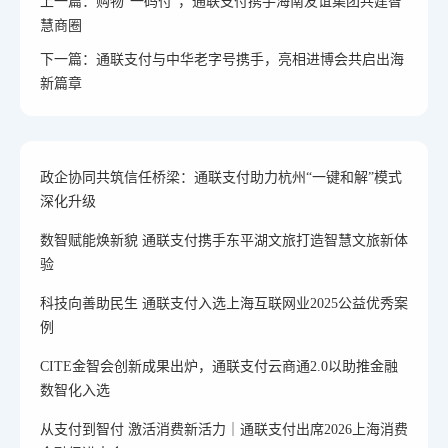
上一篇：购物“一码付”，通联支付携手海南友谊集团共建智
慧商圈
下一篇：通联支付与中华老字号携手，亮相进博会共启出海
新篇章
政企协同共筑信任桥梁：通联支付助力杭州“一键和解”模式
深化升级
数智赋能焕新貌 通联支付携手东平湖文旅打造智慧文旅新体
验
科技向善助民生 通联支付入选上海互联网业2025公益优秀案
例
CITE金智会创新成果出炉，通联支付云商通2.0以助推金融
数智化入选
从支付到智付 激活消费新活力｜通联支付出席2026上海消费