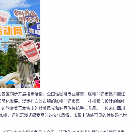
心景区同步开展招商洽谈，全国性咖啡专业赛事、咖啡非遗市集与丽江
国际化发展。漫步在白沙古镇的咖啡非遗市集，一排排精心设计的咖啡
一边欣赏着玉龙雪山的壮美风光和纳西族传统手工艺品。一位来自四川
南咖啡，还能沉浸式感受丽江的文化风情，市集上随处可见的付款码也增