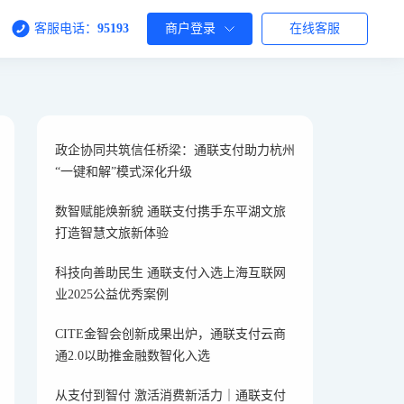
客服电话：
95193
商户登录
在线客服
政企协同共筑信任桥梁：通联支付助力杭州
“一键和解”模式深化升级
数智赋能焕新貌 通联支付携手东平湖文旅
打造智慧文旅新体验
科技向善助民生 通联支付入选上海互联网
业2025公益优秀案例
CITE金智会创新成果出炉，通联支付云商
通2.0以助推金融数智化入选
从支付到智付 激活消费新活力｜通联支付