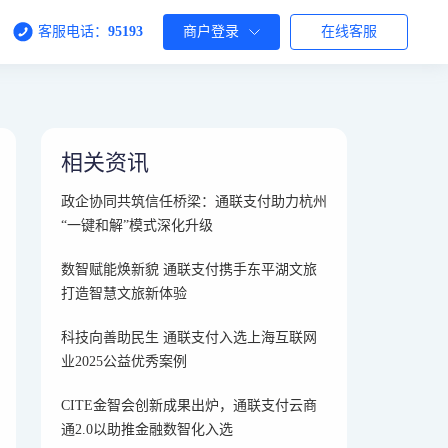
客服电话：
95193
商户登录
在线客服
相关资讯
政企协同共筑信任桥梁：通联支付助力杭州
“一键和解”模式深化升级
数智赋能焕新貌 通联支付携手东平湖文旅
打造智慧文旅新体验
科技向善助民生 通联支付入选上海互联网
业2025公益优秀案例
CITE金智会创新成果出炉，通联支付云商
通2.0以助推金融数智化入选