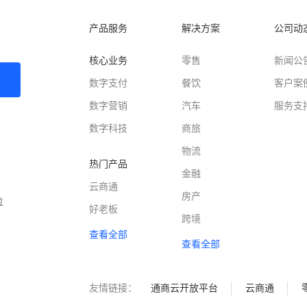
产品服务
解决方案
公司动
核心业务
零售
新闻公
数字支付
餐饮
客户案
数字营销
汽车
服务支
数字科技
商旅
物流
热门产品
金融
云商通
房产
位
好老板
跨境
查看全部
查看全部
友情链接：
通商云开放平台
云商通