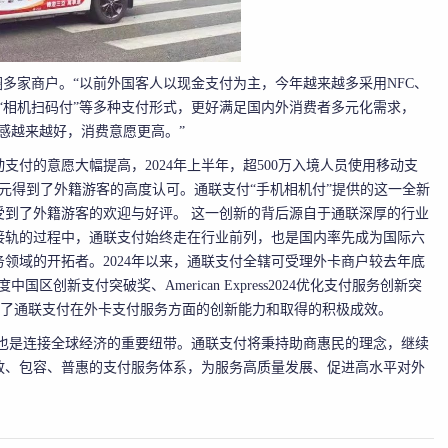
圈多家商户。“以前外国客人以现金支付为主，今年越来越多采用NFC、
“相机扫码付”等多种支付形式，更好满足国内外消费者多元化需求，
感越来越好，消费意愿更高。”
付的意愿大幅提高，2024年上半年，超500万入境人员使用移动支
元得到了外籍游客的高度认可。通联支付“手机相机付”提供的这一全新
受到了外籍游客的欢迎与好评。 这一创新的背后源自于通联深厚的行业
接轨的过程中，通联支付始终走在行业前列，也是国内率先成为国际六
领域的开拓者。2024年以来，通联支付全辖可受理外卡商户较去年底
中国区创新支付突破奖、American Express2024优化支付服务创新突
，展现了通联支付在外卡支付服务方面的创新能力和取得的积极成效。
也是连接全球经济的重要纽带。通联支付将秉持助商惠民的理念，继续
放、包容、普惠的支付服务体系，为服务高质量发展、促进高水平对外