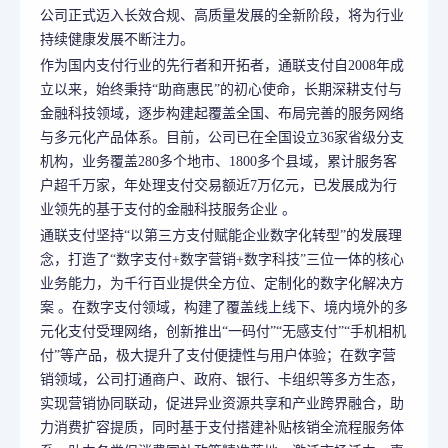
公司正式迈入长效合规、高质量发展的全新阶段，将为行业
持续健康发展不断注力。
作为国内支付行业的先行者和开拓者，通联支付自2008年成
立以来，始终秉持“助商惠民”的初心使命，长期深耕支付与
金融科技领域，逐步构建起覆盖全国、布局完善的服务网络
与多元化产品体系。目前，公司已在全国设立36家省级分支
机构，业务覆盖280多个地市、1800多个县域，累计服务客
户超千万家，年处理支付交易额近7万亿元，已发展成为行
业领先的基于支付的金融科技服务企业 。
通联支付坚持“以第三方支付赋能企业数字化转型”的发展理
念，打造了“数字支付+数字营销+数字科技”三位一体的核心
业务能力，为千行百业提供全方位、定制化的数字化解决方
案 。在数字支付领域，构建了覆盖线上线下、境内境外的多
元化支付受理网络，创新推出“一码付”“无感支付”“手机相机
付”等产品，极大提升了支付便捷性与用户体验；在数字营
销领域，公司打通商户、政府、银行、卡组织等多方生态，
实现营销协同联动，促进异业资源共享和产业跨界融合，助
力消费扩容提质，同时基于支付搭建补贴核销全流程服务体