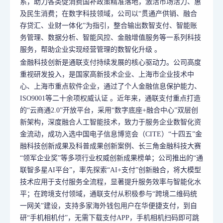
系，助力各类促消费国补政策精准落地，激活市场活力、惠
及民生消费；在数字科技领域，公司以“贯通产供销、融合
存贷汇、业财一体化”为指引，整合输出数智支付、智能账
务管理、数据分析、智能风控、金融增值服务等一系列科技
服务，帮助企业实现经营管理的数智化升级 。
金融科技创新是通联支付持续发展的核心驱动力。公司高度
重视研发投入，是国家高新技术企业、上海市企业技术中
心、上海市重点软件企业，通过了个人金融信息保护能力、
ISO9001等二十余项权威认证 。近年来，通联支付重点打造
的“云商通2.0”开放平台，采用“数字底座+融合中心”双层创
新架构，深度融合人工智能技术，致力于服务企业数智化资
金流动，成功入选中国电子信息博览会（CITE）“十四五”金
融科技创新成果及科普成果创新案例、长三角金融科技大赛
“领军企业奖”等多项行业权威创新成果榜单；公司推出的“通
联智多星AI平台”，率先探索“AI+支付”创新融合，将大模型
技术应用于支付服务全流程，显著提升服务效率与智能化水
平；在跨境支付领域，通联支付从积极参与“跨境二维码统
一网关”建设，支持多家海外钱包用户在华便捷支付，到自
研“手机相机付”，无需下载支付APP，手机相机扫码即可跳