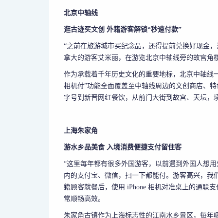
北京中轴线
逛古迹买文创 外籍游客解锁“秒速付款”
“之前在旅游城市买纪念品，还得提前兑换好现金，
拿大的游客艾米丽，在游览北京中轴线旁的故宫角
作为承载着千年历史文化的重要地标，北京中轴线
相机付”功能全面覆盖至中轴线周边的文创商店、
字号
到新晋网红餐饮，从前门大街到故宫、天坛，
上海朱家角
游水乡品美食 入境消费便捷支付留住客
“这里每年都有很多外国游客，以前遇到外国人想用
内的支付宝、微信，扫一下都能付。游客高兴，我
籍顾客就餐后，使用 iPhone 相机对准桌上的通
常顺畅高效。
朱家角古镇作为上海标志性的江南水乡景区，每年吸