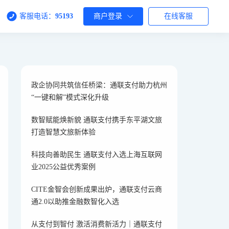
客服电话：
95193
商户登录
在线客服
政企协同共筑信任桥梁：通联支付助力杭州
“一键和解”模式深化升级
数智赋能焕新貌 通联支付携手东平湖文旅
打造智慧文旅新体验
科技向善助民生 通联支付入选上海互联网
业2025公益优秀案例
CITE金智会创新成果出炉，通联支付云商
通2.0以助推金融数智化入选
从支付到智付 激活消费新活力｜通联支付