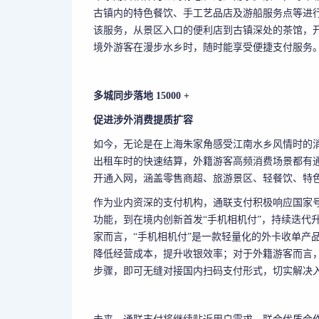
古镇内的特色餐饮、手工艺品店及游船服务点等进行
该服务，从景区入口的便利店到古镇深处的茶馆，开
境外游客在漫步水乡时，随时能享受便捷支付服务
多城同步落地 15000 +
促进涉外消费提质扩容
如今，无论是在上海朱家角感受江南水乡风情时的
出租车时的快速结算，外籍游客高频消费场景都有通联
开通入网，涵盖零售商超、旅游景区、轻餐饮、特
作为业内资深的支付机构，通联支付积极响应国家号
功能，到在境内创新首发“手机相机付”，持续迭代
家而言，“手机相机付”是一款轻量化的外卡收单产
降低经营成本，提升收银效率；对于外籍游客而言
步骤，即可无缝对接国内扫码支付形式，切实解决