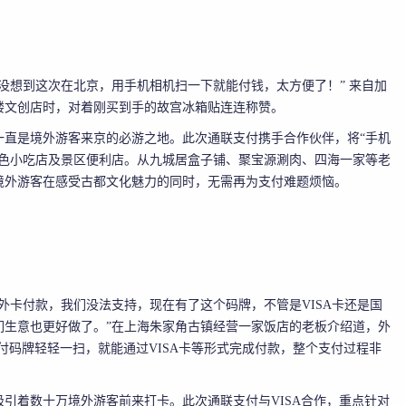
没想到这次在北京，用手机相机扫一下就能付钱，太方便了！” 来自加
楼文创店时，对着刚买到手的故宫冰箱贴连连称赞。
一直是境外游客来京的必游之地。此次通联支付携手合作伙伴，将“手机
特色小吃店及景区便利店。从九城居盒子铺、聚宝源涮肉、四海一家等
老
境外游客在感受古都文化魅力的同时，无需再为支付难题烦恼。
外卡付款，我们没法支持，现在有了这个码牌，不管是VISA卡还是国
们生意也更好做了。”在上海朱家角古镇经营一家饭店的老板介绍道，外
联支付码牌轻轻一扫，就能通过VISA卡等形式完成付款，整个支付过程非
引着数十万境外游客前来打卡。此次通联支付与VISA合作，重点针对