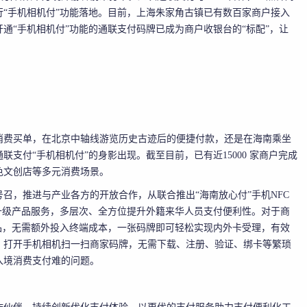
“手机相机付”功能落地。目前，上海朱家角古镇已有数百家商户接入
通“手机相机付”功能的通联支付码牌已成为商户收银台的“标配”，让
。
消费买单，在北京中轴线游览历史古迹后的便捷付款，还是在海南乘坐
支付“手机相机付”的身影出现。截至目前，已有近15000 家商户完成
色文创店等多元消费场景。
召，推进与产业各方的开放合作，从联合推出“海南放心付”手机NFC
升级产品服务，多层次、全方位提升外籍来华人员支付便利性。对于商
品，无需额外投入终端成本，一张码牌即可轻松实现内外卡受理，有效
，打开手机相机扫一扫商家码牌，无需下载、注册、验证、绑卡等繁琐
入境消费支付难的问题。